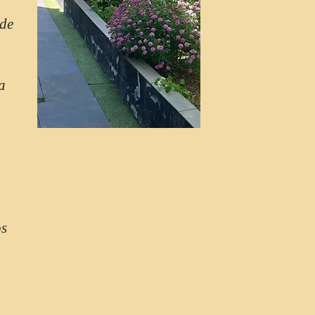
 de
a
os